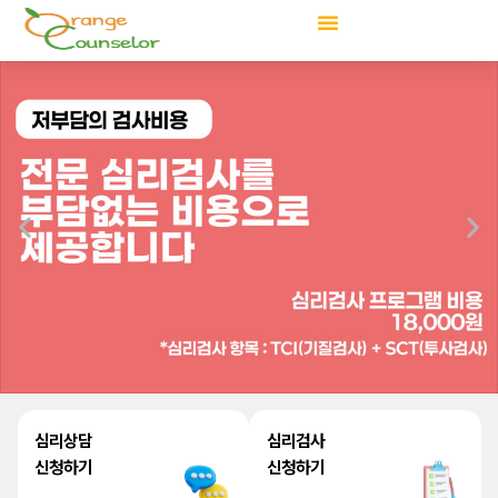
콘
텐
츠
로
건
너
뛰
기
심리상담
심리검사
신청하기
신청하기