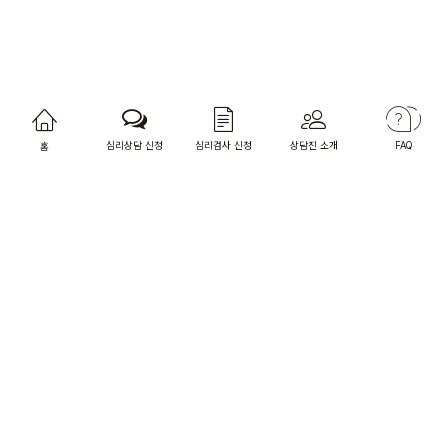
심리상담 신청
심리검사 신청
상담진 소개
FAQ
홈
상담사님 전용 홈페이지
오렌지카운슬러
상담소 주소 : 서울특별시 마포구 와우산로27길 23, 4층
[찾아오시는