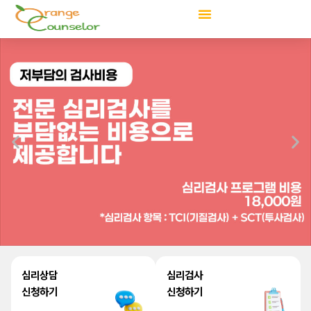
콘
텐
츠
로
건
너
뛰
기
심리상담
심리검사
신청하기
신청하기