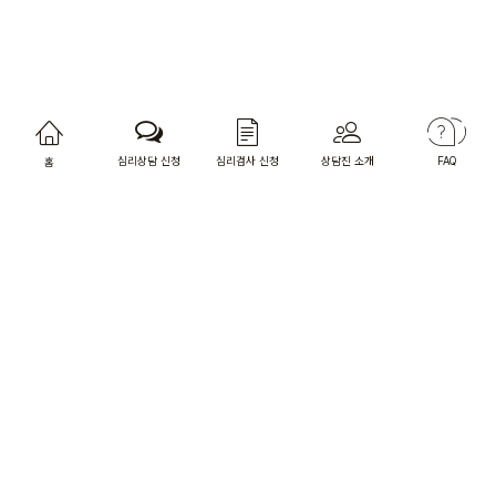
심리상담 신청
심리검사 신청
상담진 소개
FAQ
홈
상담사님 전용 홈페이지
오렌지카운슬러
상담소 주소 : 서울특별시 마포구 와우산로27길 23, 4층
[찾아오시는