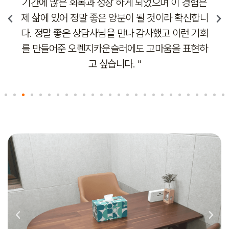
하게 되었으며 이 경험은
서 친구에게도 추천했고 친구도
양분이 될 것이라 확신합니
요. 아무런 편견이나 판단없이 
 만나 감사했고 이런 기회
공감해주는 사람에게 나의 아픔
러에도 고마움을 표현하
은 정말 좋네요! 
다. "