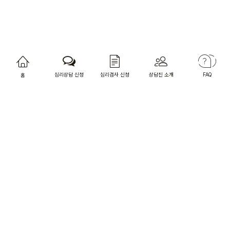
심리상담 신청
심리검사 신청
상담진 소개
FAQ
홈
상담사님 전용 홈페이지
오렌지카운슬러
상담소 주소 : 서울특별시 마포구 와우산로27길 23, 4층
[찾아오시는