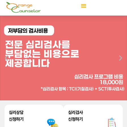
콘
텐
츠
로
건
너
뛰
기
심리상담
심리검사
신청하기
신청하기