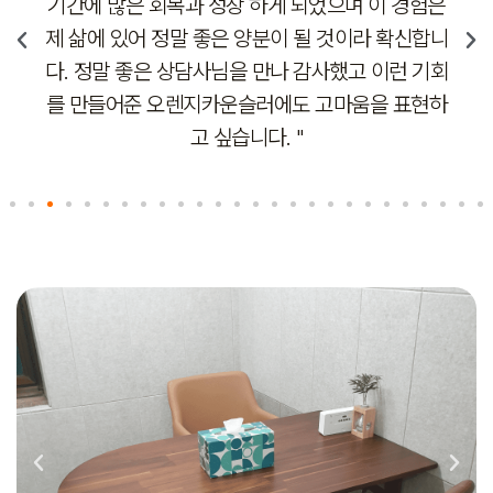
하게 되었으며 이 경험은
서 친구에게도 추천했고 친구도
양분이 될 것이라 확신합니
요. 아무런 편견이나 판단없이 
 만나 감사했고 이런 기회
공감해주는 사람에게 나의 아픔
러에도 고마움을 표현하
은 정말 좋네요! 
다. "