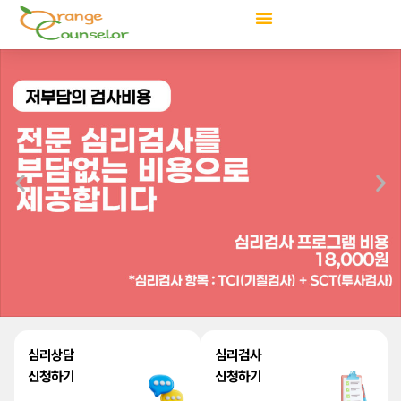
콘
텐
츠
로
건
너
뛰
기
심리상담
심리검사
신청하기
신청하기