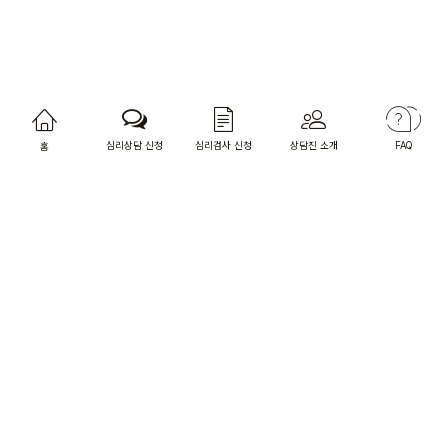
심리상담 신청
심리검사 신청
상담진 소개
FAQ
홈
상담사님 전용 홈페이지
오렌지카운슬러
상담소 주소 : 서울특별시 마포구 와우산로27길 23, 4층
[찾아오시는