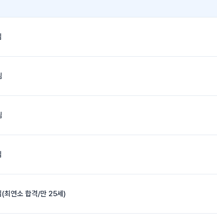
님
님
님
님
님(최연소 합격/만 25세)