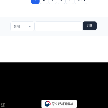
검색
길]