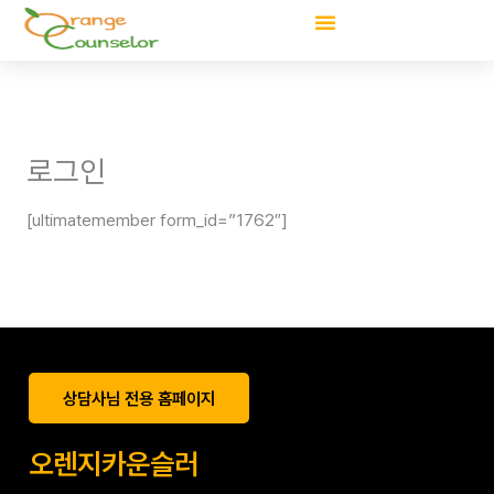
콘
텐
츠
로
건
너
로그인
뛰
기
[ultimatemember form_id=”1762″]
상담사님 전용 홈페이지
오렌지카운슬러