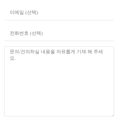
이
메
일
전
화
번
호
문
(
의
선
내
택
용
)